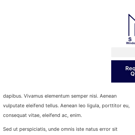
Anchor plates for
windows and turbo
screws
Q
Proin faucibus nec mauris a sodales, sed elementum
mi tincidunt. Sed eget viverra egestas nisi in consequat.
Req
Q
Fusce sodales augue a accumsan. Cras sollicitudin,
ipsum eget blandit pulvinar. Integer tincidunt. Cras
dapibus. Vivamus elementum semper nisi. Aenean
vulputate eleifend tellus. Aenean leo ligula, porttitor eu,
consequat vitae, eleifend ac, enim.
Sed ut perspiciatis, unde omnis iste natus error sit