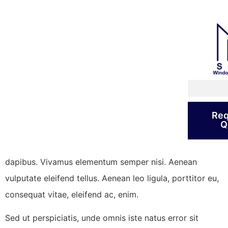
How to choose the
right door handle
for your front door?
Q
Proin faucibus nec mauris a sodales, sed elementum
mi tincidunt. Sed eget viverra egestas nisi in consequat.
Req
Q
Fusce sodales augue a accumsan. Cras sollicitudin,
ipsum eget blandit pulvinar. Integer tincidunt. Cras
dapibus. Vivamus elementum semper nisi. Aenean
vulputate eleifend tellus. Aenean leo ligula, porttitor eu,
consequat vitae, eleifend ac, enim.
Sed ut perspiciatis, unde omnis iste natus error sit