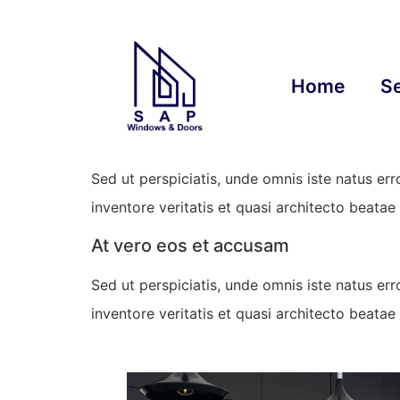
Panorama window
Q
Proin faucibus nec mauris a sodales, sed el
Home
Se
sollicitudin, ipsum eget blandit pulvinar. Int
ligula, porttitor eu, consequat vitae, eleifend 
Sed ut perspiciatis, unde omnis iste natus e
inventore veritatis et quasi architecto beatae 
At vero eos et accusam
Sed ut perspiciatis, unde omnis iste natus e
inventore veritatis et quasi architecto beatae 