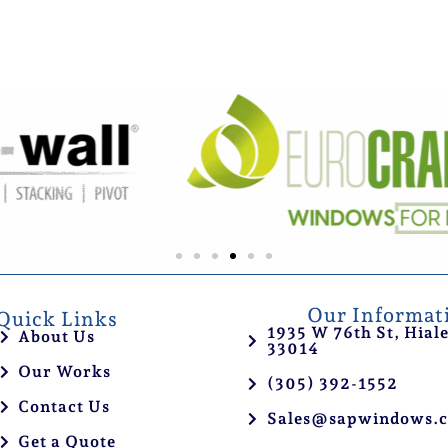
Our Informat
Quick Links
1935 W 76th St, Hial
About Us
33014
Our Works
(305) 392-1552
Contact Us
Sales@sapwindows.
Get a Quote