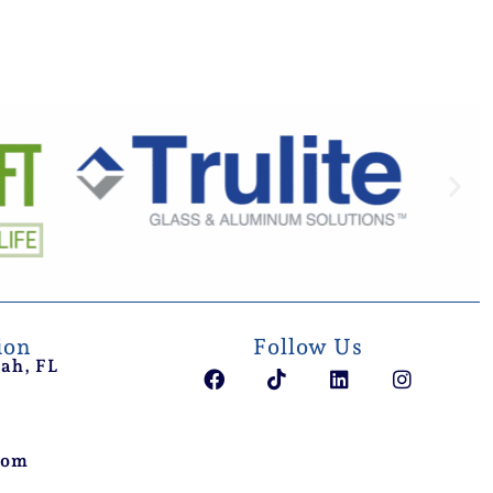
ion
Follow Us
eah, FL
com