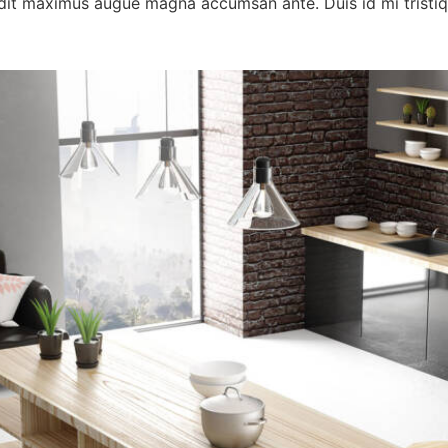
landit maximus augue magna accumsan ante. Duis id mi tristiqu