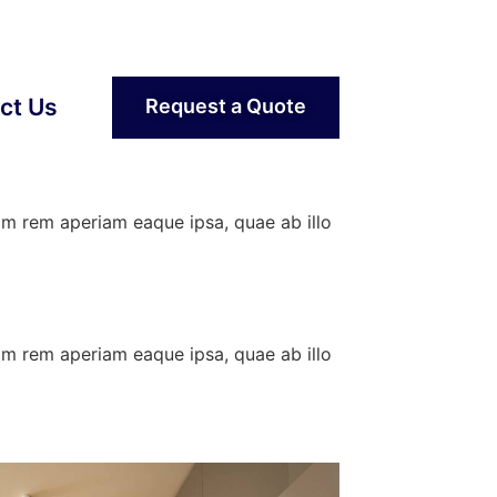
nd disadvantages
nsequat. Fusce sodales augue a accumsan. Cras
ct Us
Request a Quote
. Aenean vulputate eleifend tellus. Aenean leo
am rem aperiam eaque ipsa, quae ab illo
am rem aperiam eaque ipsa, quae ab illo