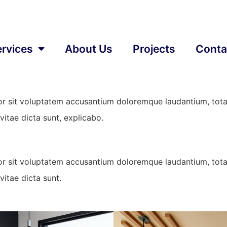
 style: advantages a
ementum mi tincidunt. Sed eget viverra egestas nisi in co
rvices
About Us
Projects
Conta
eger tincidunt. Cras dapibus. Vivamus elementum semper nisi
ac, enim.
rror sit voluptatem accusantium doloremque laudantium, tot
vitae dicta sunt, explicabo.
rror sit voluptatem accusantium doloremque laudantium, tot
vitae dicta sunt.