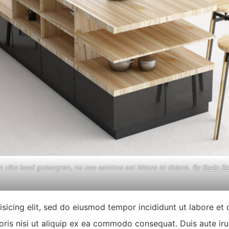
t clita kasd gubergren, no sea sanctus est labore et dolore. By
Kevin S
isicing elit, sed do eiusmod tempor incididunt ut labore et
oris nisi ut aliquip ex ea commodo consequat. Duis aute ir